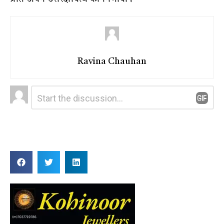
Ravina Chauhan
Leave
Comment
*
a
Reply