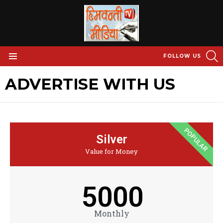
S
FOLLOW US
Menu
ADVERTISE WITH US
POPULAR
Silver
Value for Money
5000
Monthly