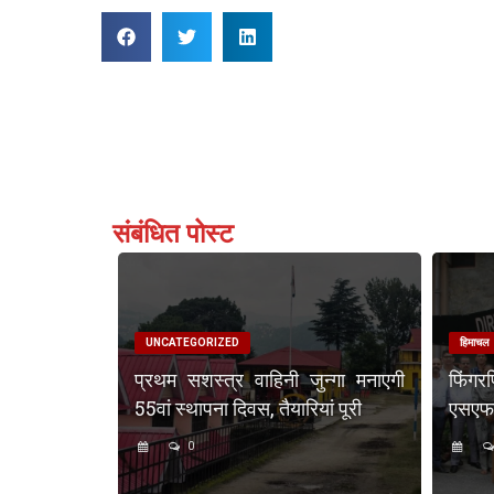
संबंधित पोस्ट
UNCATEGORIZED
हिमाचल
प्रथम सशस्त्र वाहिनी जुन्गा मनाएगी
फिंगर
55वां स्थापना दिवस, तैयारियां पूरी
एसएफएस
0