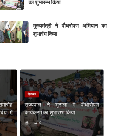
का शुभारम्भ किया
मुख्यमंत्री ने पौधरोपण अभियान का
शुभारंभ किया
हिमाचल
समारोह
राज्यपाल ने शुराला में पौधारोपण
ंध में
कार्यक्रम का शुभारम्भ किया
0