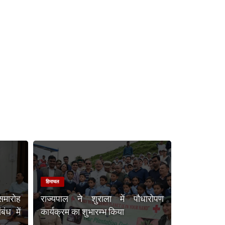
हिमाचल
समारोह
राज्यपाल ने शुराला में पौधारोपण
ंध में
कार्यक्रम का शुभारम्भ किया