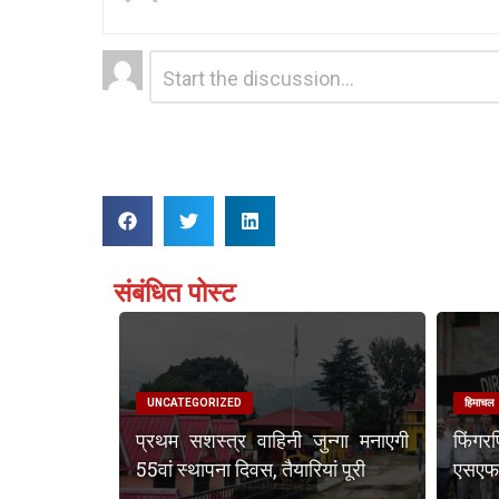
Leave
Comment
*
a
Reply
संबंधित पोस्ट
UNCATEGORIZED
हिमाचल
प्रथम सशस्त्र वाहिनी जुन्गा मनाएगी
फिंगर
55वां स्थापना दिवस, तैयारियां पूरी
एसएफएस