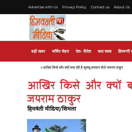
Advertise with Us
Privacy Policy
Contact us
About Us
बड़ी खबर
चर्चित चेहरा
देश- विदेश
बाल क्लब
हिमवन्ती 
Home
»
आखिर किसे और क्यों बचा रही है सुक्खू सरकार बोले जयराम ठाकुर
आखिर किसे और क्यों बच
जयराम ठाकुर
हिमवंती मीडिया/शिमला