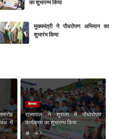
का शुभारम्भ किया
मुख्यमंत्री ने पौधरोपण अभियान का
शुभारंभ किया
हिमाचल
समारोह
राज्यपाल ने शुराला में पौधारोपण
ंध में
कार्यक्रम का शुभारम्भ किया
0