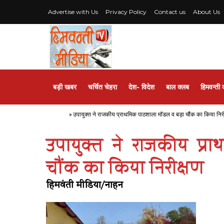
Advertise with Us
Privacy Policy
Contact us
About Us
बड़ी खबर
चर्चित चेहरा
देश- विदेश
बाल क्लब
हिमवन्ती 
Home
»
उपायुक्त ने राजकीय प्राथमिक पाठशाला मॉडल व बड़ा चौंक का किया निरी
उपायुक्त ने राजकीय प्
चौंक का किया निरीक्षण
हिमवंती मीडिया/नाहन