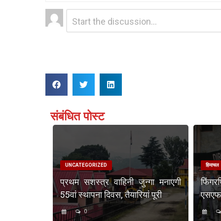
Leave
Comment
*
a
Reply
संबंधित पोस्ट
UNCATEGORIZED
हिमाचल
प्रथम सशस्त्र वाहिनी जुन्गा मनाएगी
फिंगर
55वां स्थापना दिवस, तैयारियां पूरी
एसएफएस
0