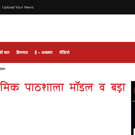
Upload Your News
की बात
हिमाचल
ई – अखबार
वीडियो
क्षण
राथमिक पाठशाला मॉडल व बड़ा