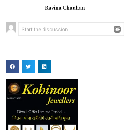
Ravina Chauhan
Leave
Comment
*
a
Reply