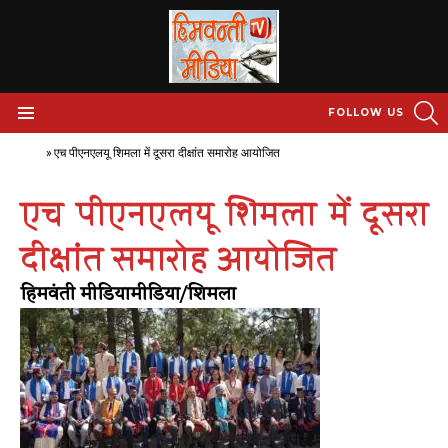
S
FOLLOW US
Menu
Home
»
एच पीएनएलयू शिमला में दूसरा दीक्षांत समारोह आयोजित
एच पीएनएलयू शिमला में दूसरा
दीक्षांत समारोह आयोजित
हिमवंती मीडियामीडिया/शिमला