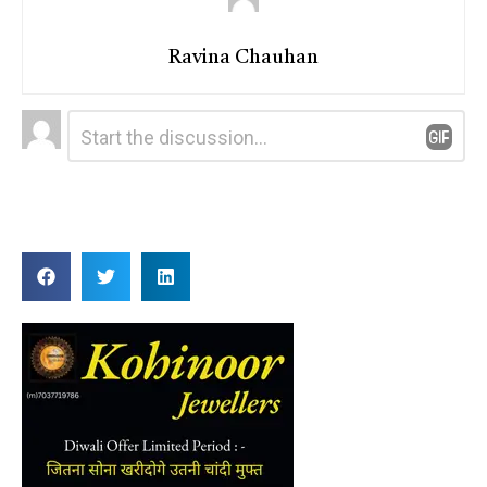
Ravina Chauhan
Leave
Comment
*
a
Reply