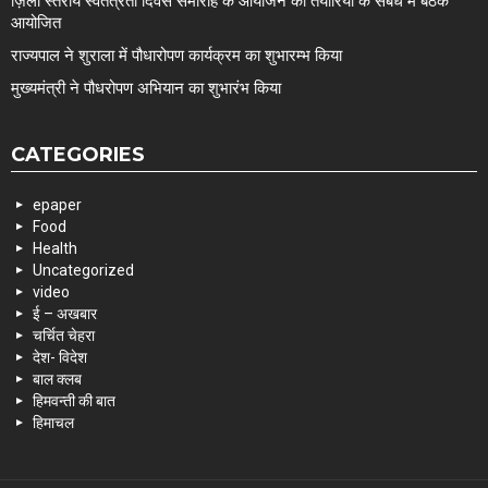
ज़िला स्तरीय स्वतंत्रता दिवस समारोह के आयोजन की तैयारियों के संबंध में बैठक
आयोजित
राज्यपाल ने शुराला में पौधारोपण कार्यक्रम का शुभारम्भ किया
मुख्यमंत्री ने पौधरोपण अभियान का शुभारंभ किया
CATEGORIES
epaper
Food
Health
Uncategorized
video
ई – अखबार
चर्चित चेहरा
देश- विदेश
बाल क्लब
हिमवन्ती की बात
हिमाचल