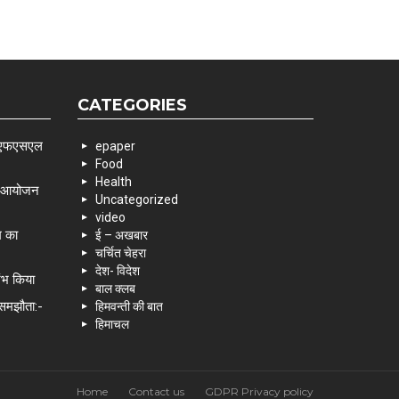
CATEGORIES
 एसएफएसएल
epaper
Food
Health
के आयोजन
Uncategorized
video
म का
ई – अखबार
चर्चित चेहरा
देश- विदेश
रंभ किया
बाल क्लब
 समझौता:-
हिमवन्ती की बात
हिमाचल
Home
Contact us
GDPR Privacy policy