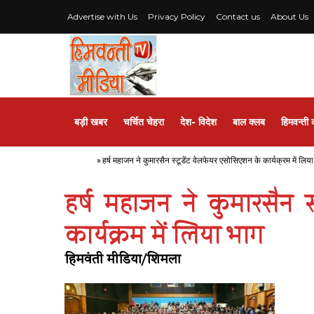
Advertise with Us
Privacy Policy
Contact us
About Us
बड़ी खबर
चर्चित चेहरा
देश- विदेश
बाल क्लब
हिमवन्ती 
Home
»
हर्ष महाजन ने कुमारसैन स्टूडेंट वेलफेयर एसोसिएशन के कार्यक्रम में लिय
हर्ष महाजन ने कुमारसैन 
कार्यक्रम में लिया भाग
हिमवंती मीडिया/शिमला