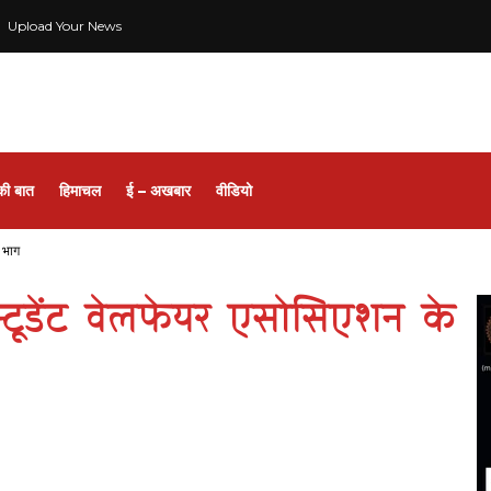
Upload Your News
की बात
हिमाचल
ई – अखबार
वीडियो
ा भाग
स्टूडेंट वेलफेयर एसोसिएशन के