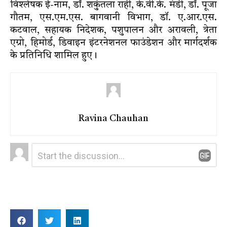
विश्लेषक ई-नाम, डॉ. शकुंतला राही, के.वी.के. मंडी, डॉ. पूजा
गौतम, एस.एम.एस. बागवानी विभाग, डॉ. ए.आर.एस.
कटवाल, सहायक निदेशक, पशुपालन और अरावली, त्रेता
एग्रो, हिमोर्ड, डिवाइन इंटरनेशनल फाउंडेशन और मार्गदर्शक
के प्रतिनिधि शामिल हुए।
Ravina Chauhan
Leave
Comment
*
a
Reply