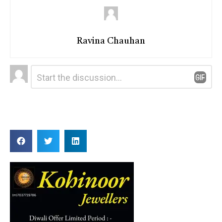
Ravina Chauhan
Leave
Comment
*
a
Reply