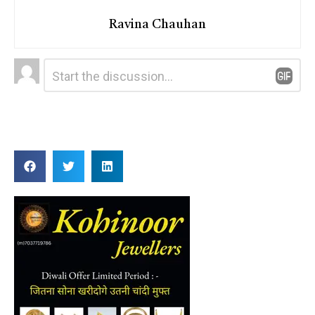
Ravina Chauhan
Leave
Comment
*
a
Reply