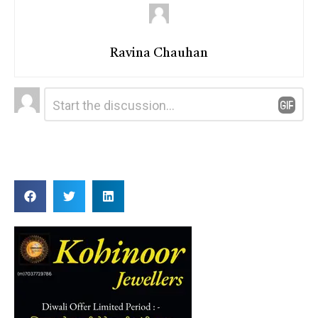
Ravina Chauhan
Leave
Comment
*
a
Reply