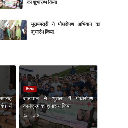
का शुभारम्भ किया
मुख्यमंत्री ने पौधरोपण अभियान का
शुभारंभ किया
हिमाचल
समारोह
राज्यपाल ने शुराला में पौधारोपण
ंध में
कार्यक्रम का शुभारम्भ किया
0