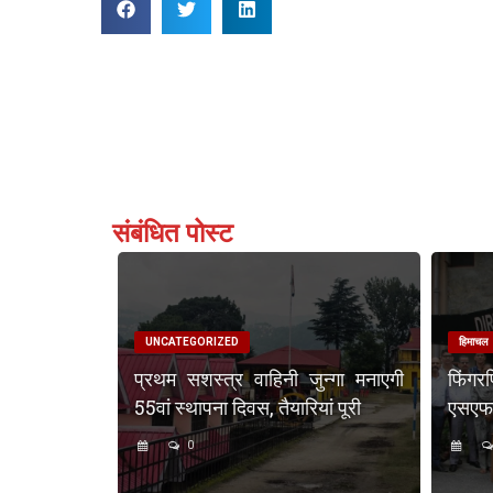
संबंधित पोस्ट
UNCATEGORIZED
हिमाचल
प्रथम सशस्त्र वाहिनी जुन्गा मनाएगी
फिंगर
55वां स्थापना दिवस, तैयारियां पूरी
एसएफएस
0