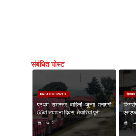
संबंधित पोस्ट
UNCATEGORIZED
हिमाचल
प्रथम सशस्त्र वाहिनी जुन्गा मनाएगी
फिंगर
55वां स्थापना दिवस, तैयारियां पूरी
एसएफएस
0