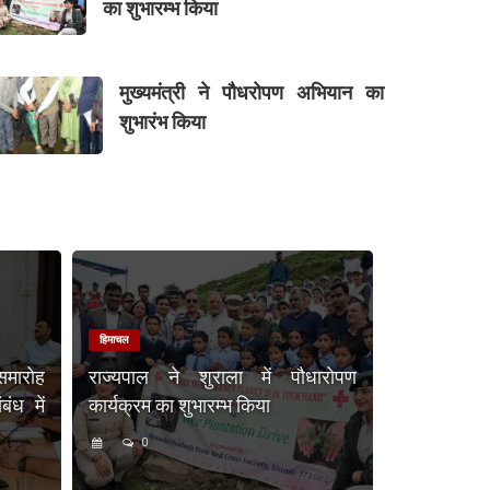
का शुभारम्भ किया
मुख्यमंत्री ने पौधरोपण अभियान का
शुभारंभ किया
हिमाचल
समारोह
राज्यपाल ने शुराला में पौधारोपण
ंध में
कार्यक्रम का शुभारम्भ किया
0