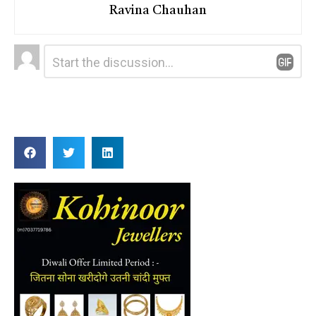
Ravina Chauhan
Leave
Comment
*
a
Reply