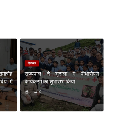
हिमाचल
समारोह
राज्यपाल ने शुराला में पौधारोपण
ंध में
कार्यक्रम का शुभारम्भ किया
0