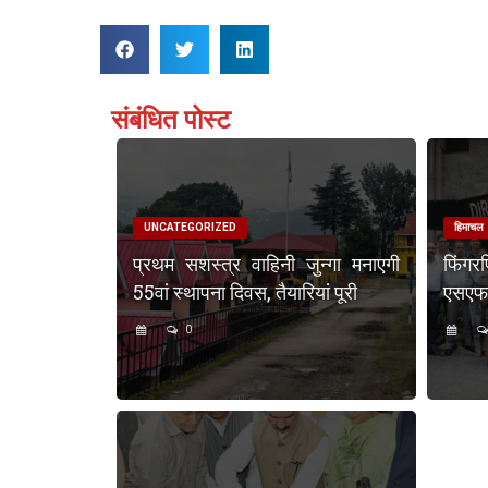
संबंधित पोस्ट
UNCATEGORIZED
हिमाचल
प्रथम सशस्त्र वाहिनी जुन्गा मनाएगी
फिंगर
55वां स्थापना दिवस, तैयारियां पूरी
एसएफएस
0