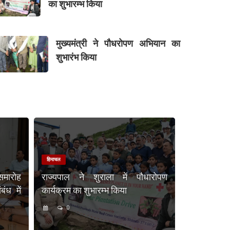
का शुभारम्भ किया
मुख्यमंत्री ने पौधरोपण अभियान का
शुभारंभ किया
हिमाचल
समारोह
राज्यपाल ने शुराला में पौधारोपण
ंध में
कार्यक्रम का शुभारम्भ किया
0