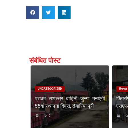
संबंधित पोस्ट
UNCATEGORIZED
हिमाचल
प्रथम सशस्त्र वाहिनी जुन्गा मनाएगी
फिंगर
55वां स्थापना दिवस, तैयारियां पूरी
एसएफएस
0