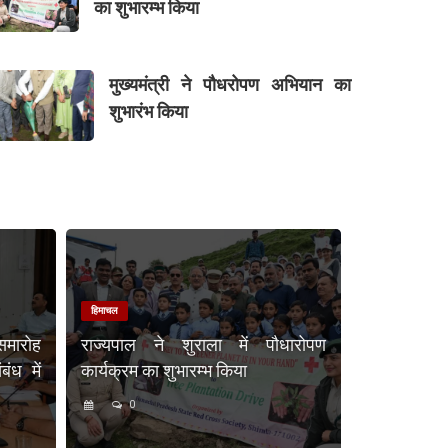
का शुभारम्भ किया
मुख्यमंत्री ने पौधरोपण अभियान का
शुभारंभ किया
हिमाचल
समारोह
राज्यपाल ने शुराला में पौधारोपण
ंध में
कार्यक्रम का शुभारम्भ किया
0