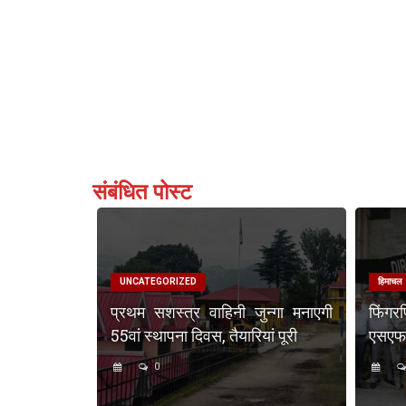
संबंधित पोस्ट
UNCATEGORIZED
हिमाचल
प्रथम सशस्त्र वाहिनी जुन्गा मनाएगी
फिंगर
55वां स्थापना दिवस, तैयारियां पूरी
एसएफएस
0