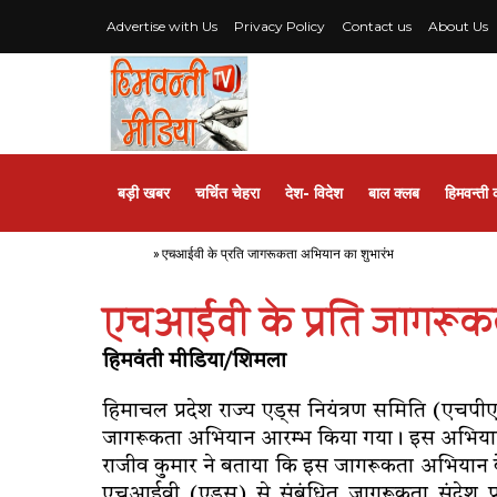
Advertise with Us
Privacy Policy
Contact us
About Us
बड़ी खबर
चर्चित चेहरा
देश- विदेश
बाल क्लब
हिमवन्ती 
Home
»
एचआईवी के प्रति जागरूकता अभियान का शुभारंभ
एचआईवी के प्रति जागरूक
हिमवंती मीडिया/शिमला
हिमाचल प्रदेश राज्य एड्स नियंत्रण समिति (एच
जागरूकता अभियान आरम्भ किया गया। इस अभियान क
राजीव कुमार ने बताया कि इस जागरूकता अभियान के दौ
एचआईवी (एड्स) से संबंधित जागरूकता संदेश प