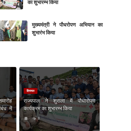
का शुभारम्भ किया
मुख्यमंत्री ने पौधरोपण अभियान का
शुभारंभ किया
हिमाचल
समारोह
राज्यपाल ने शुराला में पौधारोपण
ंध में
कार्यक्रम का शुभारम्भ किया
0