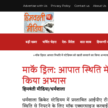
Advertise with Us
Privacy Policy
Contact us
About Us
बड़ी खबर
चर्चित चेहरा
देश- विदेश
बाल क्लब
हिमवन्ती 
Home
»
माॅक ड्रिल: आपात स्थिति में स्टेडियम को खाली करवाने का किया अभ्या
माॅक ड्रिल: आपात स्थिति 
किया अभ्यास
हिमवंती मीडिया/धर्मशाला
धर्मशाला क्रिकेट स्टेडियम में प्रस्तावित आईपीए 
स्थिति से निपटने के लिए माॅक एक्सरसाइज करवाई