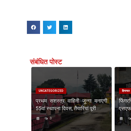
संबंधित पोस्ट
UNCATEGORIZED
हिमाचल
प्रथम सशस्त्र वाहिनी जुन्गा मनाएगी
फिंगर
55वां स्थापना दिवस, तैयारियां पूरी
एसएफएस
0