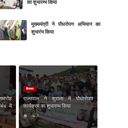
का शुभारम्भ किया
मुख्यमंत्री ने पौधरोपण अभियान का
शुभारंभ किया
हिमाचल
समारोह
राज्यपाल ने शुराला में पौधारोपण
ंध में
कार्यक्रम का शुभारम्भ किया
0