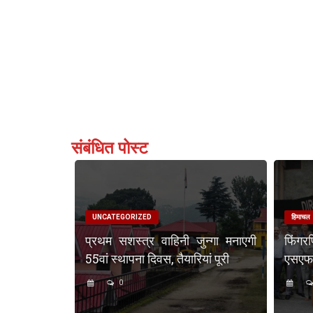
संबंधित पोस्ट
UNCATEGORIZED
हिमाचल
प्रथम सशस्त्र वाहिनी जुन्गा मनाएगी
फिंगर
55वां स्थापना दिवस, तैयारियां पूरी
एसएफएस
0