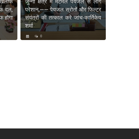
खिलाफ
जुन्गा क्षेत्र में मटमैले पेयजल से लोग
यक दल,
परेशान,—— पेयजल स्रोतों और फिल्टर
फ होगा
संयंत्रों की तत्काल करे जांच-कार्तिकेय
शर्मा
0