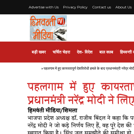
Advertise with Us
Privacy Policy
Contact us
About Us
बड़ी खबर
चर्चित चेहरा
देश- विदेश
बाल क्लब
हिमवन्ती 
Home
»
पहलगाम में हुए कायरतापूर्ण देशविरोधी हमले के बाद प्रधानमंत्री नरेंद्र मोदी
पहलगाम में हुए कायरताप
प्रधानमंत्री नरेंद्र मोदी ने 
हिमवंती मीडिया/शिमला
भाजपा प्रदेश अध्यक्ष डॉ. राजीव बिंदल ने कहा कि पह
नरेंद्र मोदी ने जो कड़े निर्णय लिए हैं, वह पूरे 
स्वागत किया है। सिंधु जल समझौते की समीक्षा हो, प