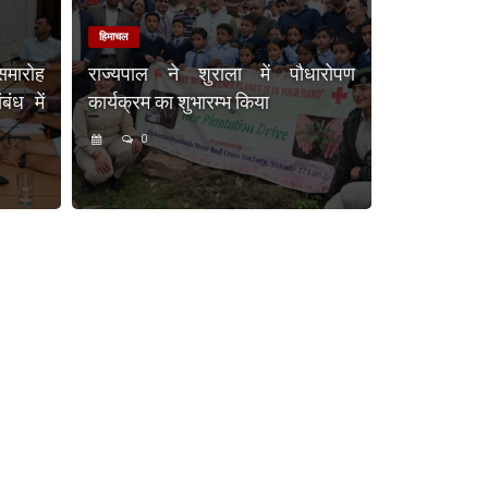
हिमाचल
समारोह
राज्यपाल ने शुराला में पौधारोपण
ंध में
कार्यक्रम का शुभारम्भ किया
0