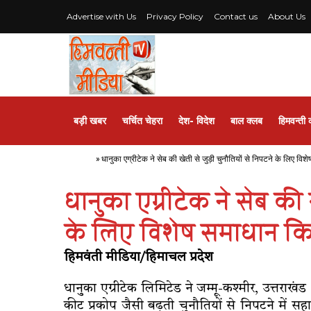
Advertise with Us
Privacy Policy
Contact us
About Us
बड़ी खबर
चर्चित चेहरा
देश- विदेश
बाल क्लब
हिमवन्ती 
Home
»
धानुका एग्रीटेक ने सेब की खेती से जुड़ी चुनौतियों से निपटने के लिए वि
धानुका एग्रीटेक ने सेब की ख
के लिए विशेष समाधान कि
हिमवंती मीडिया/हिमाचल प्रदेश
धानुका एग्रीटेक लिमिटेड ने जम्मू-कश्मीर, उत्तराख
कीट प्रकोप जैसी बढ़ती चुनौतियों से निपटने में स