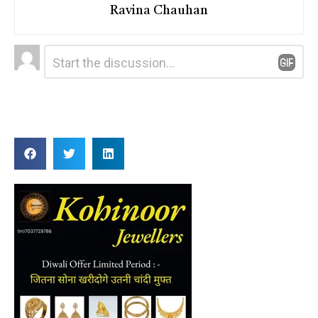
Ravina Chauhan
Leave
Comment
*
a
Reply