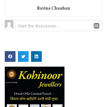
Ravina Chauhan
Leave
Comment
*
a
Reply