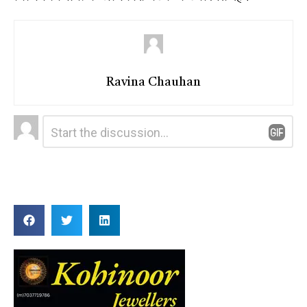
Ravina Chauhan
Leave
Comment
*
a
Reply