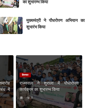
का शुभारम्भ किया
मुख्यमंत्री ने पौधरोपण अभियान का
शुभारंभ किया
हिमाचल
समारोह
राज्यपाल ने शुराला में पौधारोपण
ंध में
कार्यक्रम का शुभारम्भ किया
0