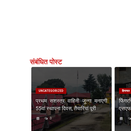
संबंधित पोस्ट
UNCATEGORIZED
हिमाचल
प्रथम सशस्त्र वाहिनी जुन्गा मनाएगी
फिंगर
55वां स्थापना दिवस, तैयारियां पूरी
एसएफएस
0