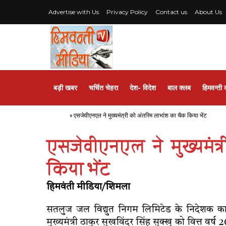
Advertise with Us
Privacy Policy
Contact us
About Us
बड़ी खबर
चर्चित चेहरा
देश- विदेश
बाल क्लब
हिमवन्ती 
Home
»
एसजेवीएनएल ने मुख्यमंत्री को अंतरिम लाभांश का चैक किया भेंट
एसजेवीएनएल ने मुख्यमंत
किया भेंट
हिमवंती मीडिया/शिमला
सतलुज जल विद्युत निगम लिमिटेड के निदेशक कार
मुख्यमंत्री ठाकुर सुखविंदर सिंह सुक्खू को वित्त व