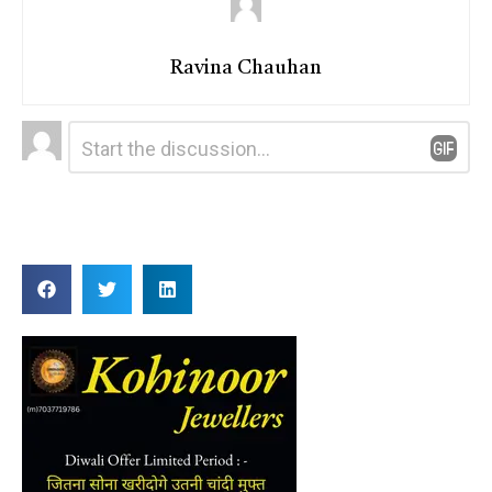
Ravina Chauhan
Leave
Comment
*
a
Reply