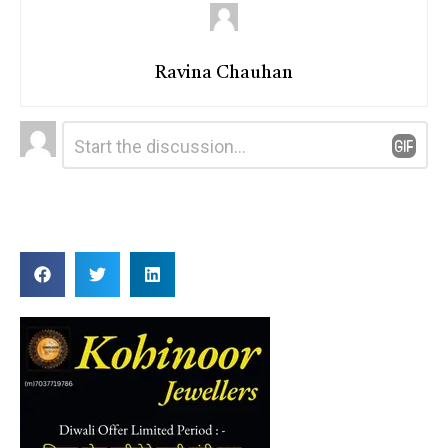
Ravina Chauhan
Leave
Comment
*
a
Reply