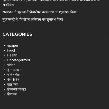
ज़िला स्तरीय स्वतंत्रता दिवस समारोह के आयोजन की तैयारियों के संबंध में बैठक
आयोजित
राज्यपाल ने शुराला में पौधारोपण कार्यक्रम का शुभारम्भ किया
मुख्यमंत्री ने पौधरोपण अभियान का शुभारंभ किया
CATEGORIES
epaper
Food
Health
Uncategorized
video
ई – अखबार
चर्चित चेहरा
देश- विदेश
बाल क्लब
हिमवन्ती की बात
हिमाचल