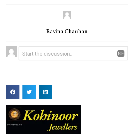
Ravina Chauhan
Leave
Comment
*
a
Reply