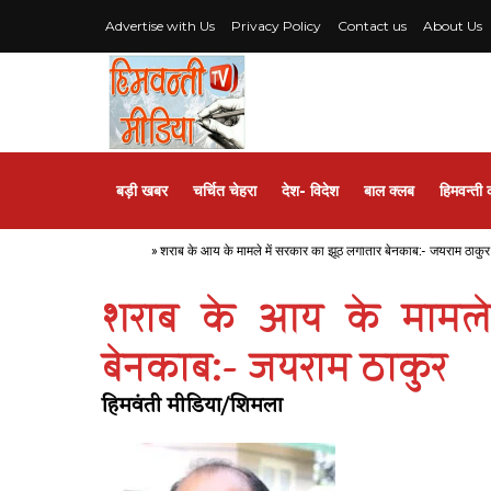
Advertise with Us
Privacy Policy
Contact us
About Us
बड़ी खबर
चर्चित चेहरा
देश- विदेश
बाल क्लब
हिमवन्ती 
Home
»
शराब के आय के मामले में सरकार का झूठ लगातार बेनकाब:- जयराम ठाकुर
शराब के आय के मामले
बेनकाब:- जयराम ठाकुर
हिमवंती मीडिया/शिमला