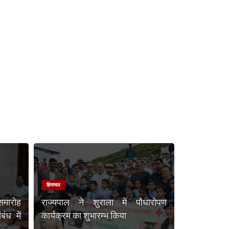
हिमाचल
समारोह
राज्यपाल ने शुराला में पौधारोपण
ंध में
कार्यक्रम का शुभारम्भ किया