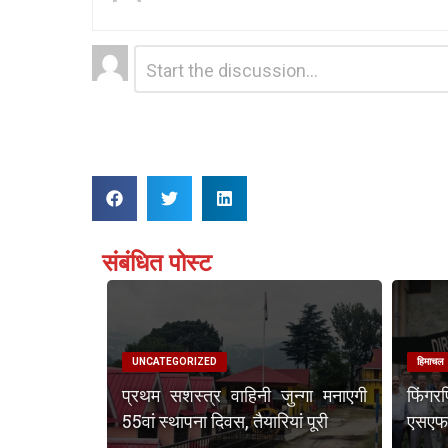
Leave
Comment
*
a
Reply
संबंधित पोस्ट
UNCATEGORIZED
हिमाचल
प्रथम सशस्त्र वाहिनी जुन्गा मनाएगी
फिंगर
55वां स्थापना दिवस, तैयारियां पूरी
एसएफएस