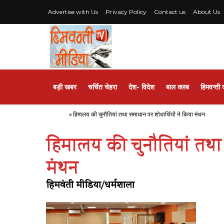
Advertise with Us
Privacy Policy
Contact us
About Us
बड़ी खबर
चर्चित चेहरा
देश- विदेश
बाल क्लब
हिमवन्ती 
Home
»
हिमालय की चुनौतियां तथा समाधान पर शोधार्थियों ने किया मंथन
हिमालय की चुनौतियां तथा 
मंथन
हिमवंती मीडिया/धर्मशाला