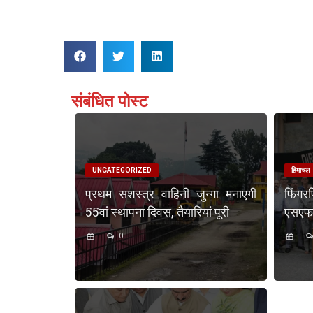
संबंधित पोस्ट
UNCATEGORIZED
हिमाचल
प्रथम सशस्त्र वाहिनी जुन्गा मनाएगी
फिंगर
55वां स्थापना दिवस, तैयारियां पूरी
एसएफएस
0