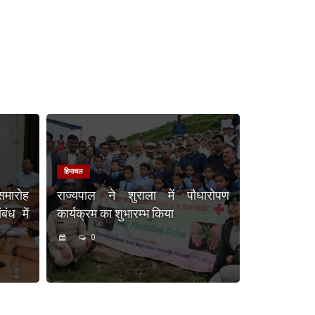
हिमाचल
समारोह
राज्यपाल ने शुराला में पौधारोपण
ंध में
कार्यक्रम का शुभारम्भ किया
0