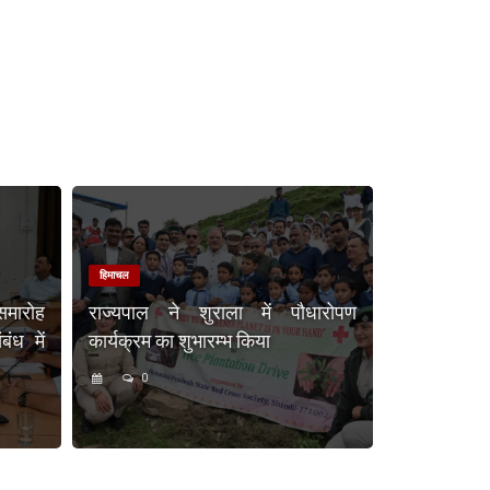
हिमाचल
समारोह
राज्यपाल ने शुराला में पौधारोपण
ंध में
कार्यक्रम का शुभारम्भ किया
0