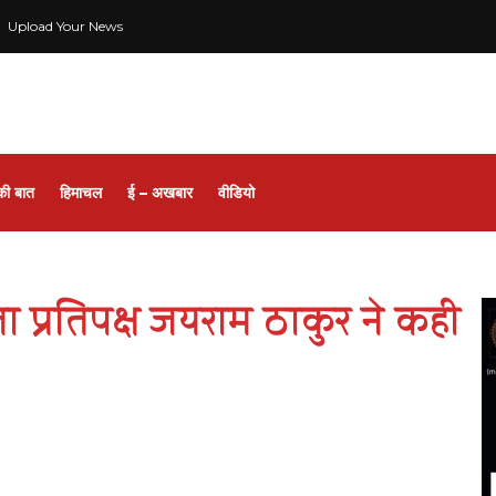
Upload Your News
की बात
हिमाचल
ई – अखबार
वीडियो
ता प्रतिपक्ष जयराम ठाकुर ने कही