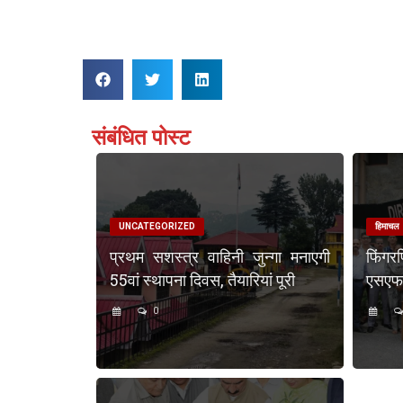
संबंधित पोस्ट
UNCATEGORIZED
हिमाचल
प्रथम सशस्त्र वाहिनी जुन्गा मनाएगी
फिंगर
55वां स्थापना दिवस, तैयारियां पूरी
एसएफएस
0