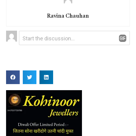
Ravina Chauhan
Leave
Comment
*
a
Reply