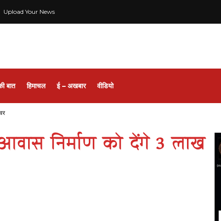
Upload Your News
की बात
हिमाचल
ई – अखबार
वीडियो
ंवर
वास निर्माण को देंगे 3 लाख