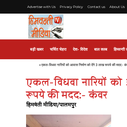
Advertise with Us
Privacy Policy
Contact us
About Us
बड़ी खबर
चर्चित चेहरा
देश- विदेश
बाल क्लब
हिमवन्ती 
Home
»
एकल-विधवा नारियों को आवास निर्माण को देंगे 3 लाख रूपये की मदद:- क
एकल-विधवा नारियों को आ
रूपये की मदद:- कंवर
हिमवंती मीडिया/पालमपुर