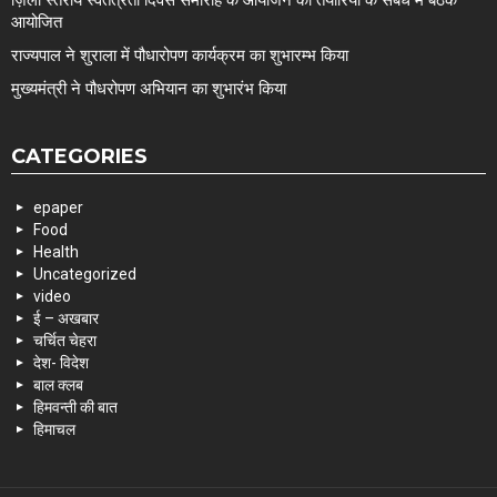
ज़िला स्तरीय स्वतंत्रता दिवस समारोह के आयोजन की तैयारियों के संबंध में बैठक
आयोजित
राज्यपाल ने शुराला में पौधारोपण कार्यक्रम का शुभारम्भ किया
मुख्यमंत्री ने पौधरोपण अभियान का शुभारंभ किया
CATEGORIES
epaper
Food
Health
Uncategorized
video
ई – अखबार
चर्चित चेहरा
देश- विदेश
बाल क्लब
हिमवन्ती की बात
हिमाचल