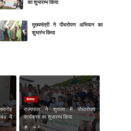
का शुभारम्भ किया
मुख्यमंत्री ने पौधरोपण अभियान का
शुभारंभ किया
हिमाचल
समारोह
राज्यपाल ने शुराला में पौधारोपण
ंध में
कार्यक्रम का शुभारम्भ किया
0