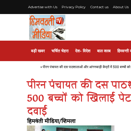
Advertise with Us
Privacy Policy
Contact us
About Us
बड़ी खबर
चर्चित चेहरा
देश- विदेश
बाल क्लब
हिमवन्ती 
Home
»
पीरन पंचायत की दस पाठशालाओं और आंगनबाड़ी केंद्रों में 500 बच्चों को 
पीरन पंचायत की दस पाठशाल
500 बच्चों को खिलाई पेट 
दवाई
हिमवंती मीडिया/शिमला