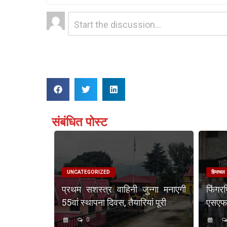
Leave
Comment
*
a
Reply
संबंधित पोस्ट
UNCATEGORIZED
हिमाचल
प्रथम सशस्त्र वाहिनी जुन्गा मनाएगी
फिंगर
55वां स्थापना दिवस, तैयारियां पूरी
एसएफएस
0