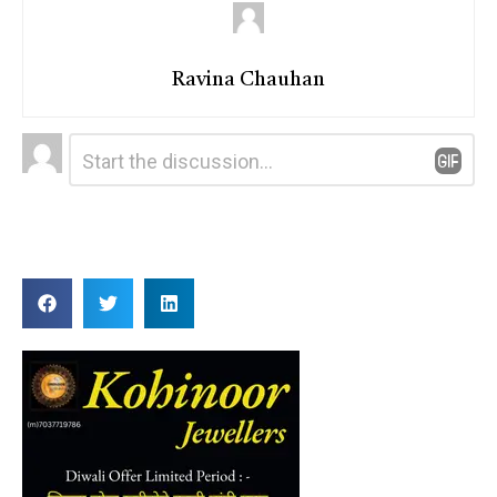
Ravina Chauhan
Leave
Comment
*
a
Reply