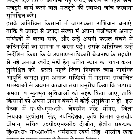
निर्देश दिए कि वे आगामी गेहूं खरीद सीजन से पहले सभी
मजदूरी कार्य करने वाले मजदूरों की स्वास्थ्य जांच करवाना
सुनिश्चित करें।
इसके अतिरिक्त किसानों में जागरूकता अभियान चलाएं,
ताकि वे ज्यादा से ज्यादा संख्या में अपना पंजीकरण अनाज
मण्डियों में करवा सके, और उन्हें अपनी फसल बेचने में
कठिनाईयों का सामना न करना पड़े। इसके अतिरिक्त उन्हें
निर्देशित किया कि वे उपमण्डलाधिकारी बैजनाथ के सहयोग
से नई अनाज खरीद मंडी हेतु उचित स्थान का चयन करना
सुनिश्चित करें। इससे पहले जिला निंयत्रक खाद्य नागरिक
आपूर्ति कांगड़ा द्वारा अनाज मण्डियों में भंडारण सम्बन्धित
समस्याओं से अवगत करवाया तथा अनुरोध किया कि भंडारण
क्षमता, व मूलभूत सुविधाओं को सदृड़ किया जाए, ताकि
किसानों को अपना अनाज बेचने में कोई असुविधा न हो। इस
बैठक में ए०पी०एम०सी० चेयरमैन नरेंद्र मोंगरा, जिला
नियंत्रक पुरषोतम सिंह, उपनिदेशक, कृषि विभाग कुलदीप
धीमान, सचिव ए०पी०एम०सी० दीक्षीत, क्षेत्रीय प्रबन्धक,
हि०प्र०रा० ना०आ०नि० धर्मशाला स्वर्ण सिंह, भारतीय खाद्य