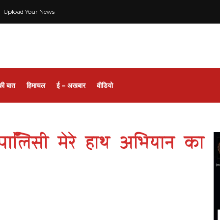
Upload Your News
की बात
हिमाचल
ई – अखबार
वीडियो
 पाॅलिसी मेरे हाथ अभियान का