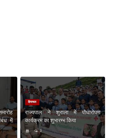
हिमाचल
समारोह
राज्यपाल ने शुराला में पौधारोपण
ंध में
कार्यक्रम का शुभारम्भ किया
0