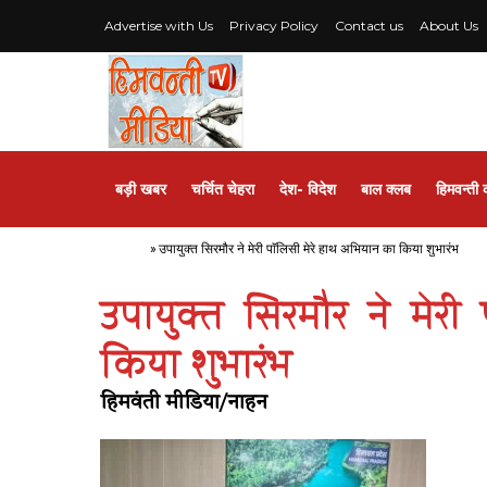
Advertise with Us
Privacy Policy
Contact us
About Us
बड़ी खबर
चर्चित चेहरा
देश- विदेश
बाल क्लब
हिमवन्ती 
Home
»
उपायुक्त सिरमौर ने मेरी पाॅलिसी मेरे हाथ अभियान का किया शुभारंभ
उपायुक्त सिरमौर ने मेरी
किया शुभारंभ
हिमवंती मीडिया/नाहन