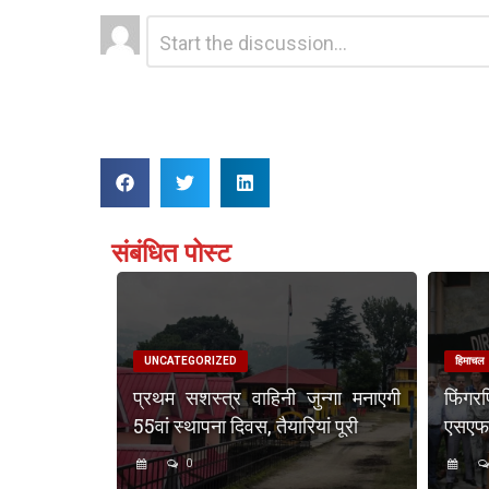
Leave
Comment
*
a
Reply
संबंधित पोस्ट
UNCATEGORIZED
हिमाचल
प्रथम सशस्त्र वाहिनी जुन्गा मनाएगी
फिंगर
55वां स्थापना दिवस, तैयारियां पूरी
एसएफएस
0