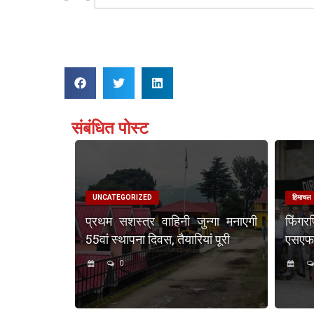
Reply
संबंधित पोस्ट
UNCATEGORIZED
हिमाचल
प्रथम सशस्त्र वाहिनी जुन्गा मनाएगी
फिंगर
55वां स्थापना दिवस, तैयारियां पूरी
एसएफएस
0