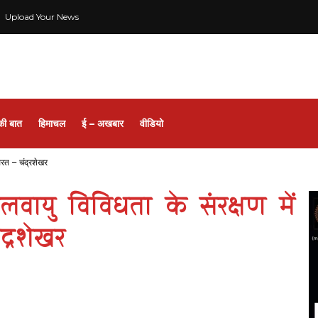
Upload Your News
की बात
हिमाचल
ई – अखबार
वीडियो
ासरत – चंद्रशेखर
यु विविधता के संरक्षण में
चंद्रशेखर