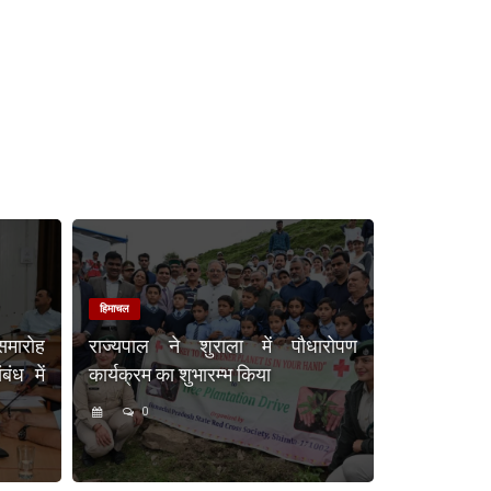
हिमाचल
समारोह
राज्यपाल ने शुराला में पौधारोपण
ंध में
कार्यक्रम का शुभारम्भ किया
0