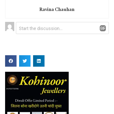
Ravina Chauhan
Leave
Comment
*
a
Reply