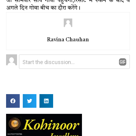
जो सोमवार सायं गोवा पहुंचेगी,रिसॉर्ट में रुकने के बाद वे
अगले दिन गोवा बीच का दौरा करेंगे।
Ravina Chauhan
Leave
Comment
*
a
Reply