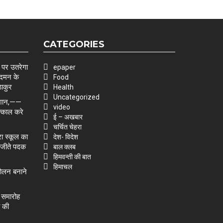
CATEGORIES
 पर उतरेगा
epaper
 दमन के
Food
ठाकुर
Health
Uncategorized
परेशान,——
video
त्काल करे
ई – अखबार
चर्चित चेहरा
रा स्कूल का
देश- विदेश
 जीते पदक
बाल क्लब
हिमवन्ती की बात
हिमाचल
दोलन बनाने
स समारोह
ा की