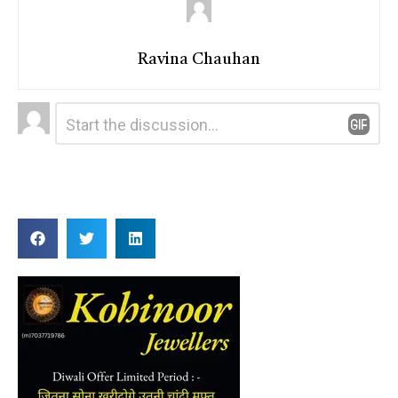
Ravina Chauhan
Leave
Comment
*
a
Reply