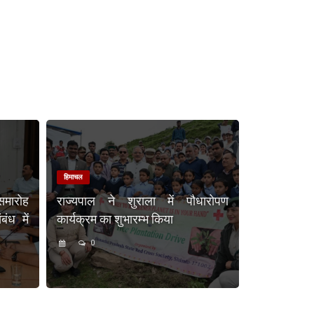
हिमाचल
समारोह
राज्यपाल ने शुराला में पौधारोपण
ंध में
कार्यक्रम का शुभारम्भ किया
0