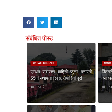
संबंधित पोस्ट
UNCATEGORIZED
हिमाचल
प्रथम सशस्त्र वाहिनी जुन्गा मनाएगी
फिंगर
55वां स्थापना दिवस, तैयारियां पूरी
एसएफएस
0