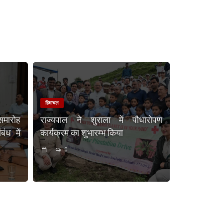
हिमाचल
समारोह
राज्यपाल ने शुराला में पौधारोपण
ंध में
कार्यक्रम का शुभारम्भ किया
0