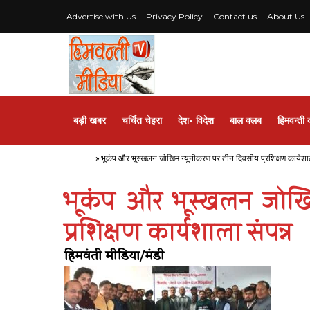
Advertise with Us
Privacy Policy
Contact us
About Us
बड़ी खबर
चर्चित चेहरा
देश- विदेश
बाल क्लब
हिमवन्ती 
Home
»
भूकंप और भूस्खलन जोखिम न्यूनीकरण पर तीन दिवसीय प्रशिक्षण कार्यशाल
भूकंप और भूस्खलन जोखि
प्रशिक्षण कार्यशाला संपन्न
हिमवंती मीडिया/मंडी