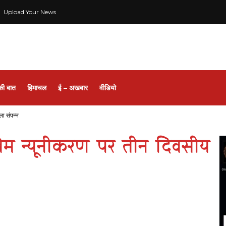
Upload Your News
की बात
हिमाचल
ई – अखबार
वीडियो
ा संपन्न
म न्यूनीकरण पर तीन दिवसीय