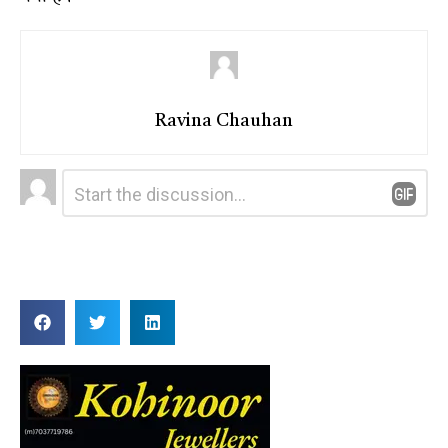
Ravina Chauhan
Leave
Comment
*
a
Reply